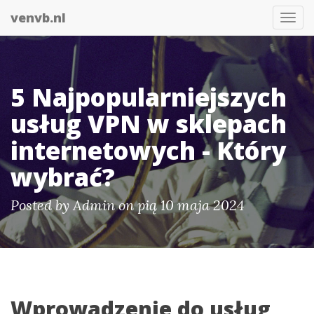
venvb.nl
Togg
navi
5 Najpopularniejszych
usług VPN w sklepach
internetowych - Który
wybrać?
Posted by
Admin
on pią 10 maja 2024
Wprowadzenie do usług